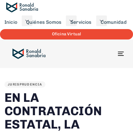
Skip links
Skip to primary navigation
Skip to content
Inicio
Quiénes Somos
Servicios
Comunidad
Oficina Virtual
Tog
nav
PUBLISHED
IN:
JURISPRUDENCIA
EN LA
CONTRATACIÓN
ESTATAL, LA