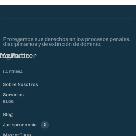
Protegemos sus derechos en los procesos penales,
disciplinarios y de extinción de dominio.
stagram
Youtube
Twitter
LA FIRMA
Sobre Nosotros
Servicios
BLOG
Blog
Jurisprudencia
3
MasterClass