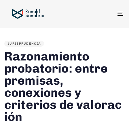
To
na
PUBLISHED
IN:
JURISPRUDENCIA
Razonamiento
probatorio: entre
premisas,
conexiones y
criterios de valorac
ión