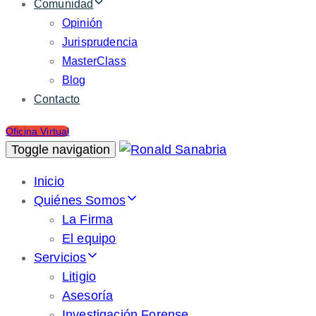
Comunidad
Opinión
Jurisprudencia
MasterClass
Blog
Contacto
Oficina Virtual
Toggle navigation
Inicio
Quiénes Somos
La Firma
El equipo
Servicios
Litigio
Asesoría
Investigación Forense