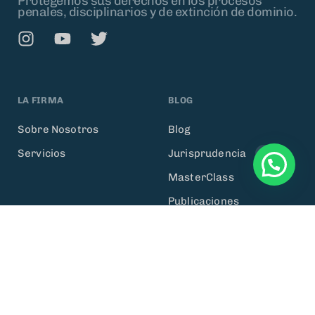
Protegemos sus derechos en los procesos
penales, disciplinarios y de extinción de dominio.
LA FIRMA
BLOG
Sobre Nosotros
Blog
Servicios
Jurisprudencia
3
MasterClass
Publicaciones
¿NECESITAS AYUDA?
Atención al cliente
+57 318 391 7960