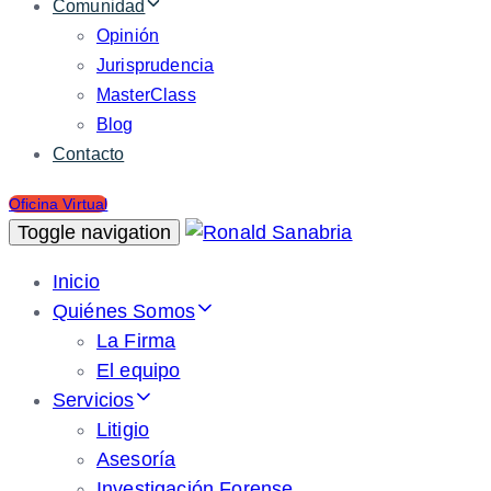
Comunidad
Opinión
Jurisprudencia
MasterClass
Blog
Contacto
Oficina Virtual
Toggle navigation
Inicio
Quiénes Somos
La Firma
El equipo
Servicios
Litigio
Asesoría
Investigación Forense