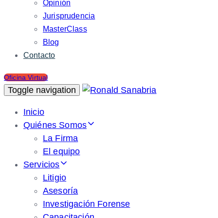
Opinión
Jurisprudencia
MasterClass
Blog
Contacto
Oficina Virtual
Toggle navigation
Inicio
Quiénes Somos
La Firma
El equipo
Servicios
Litigio
Asesoría
Investigación Forense
Capacitación