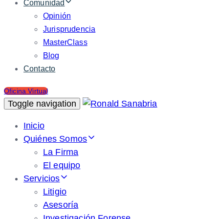
Comunidad
Opinión
Jurisprudencia
MasterClass
Blog
Contacto
Oficina Virtual
Toggle navigation
Inicio
Quiénes Somos
La Firma
El equipo
Servicios
Litigio
Asesoría
Investigación Forense