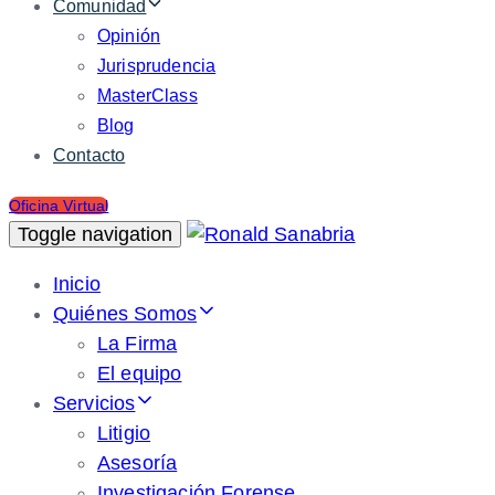
Comunidad
Opinión
Jurisprudencia
MasterClass
Blog
Contacto
Oficina Virtual
Toggle navigation
Inicio
Quiénes Somos
La Firma
El equipo
Servicios
Litigio
Asesoría
Investigación Forense