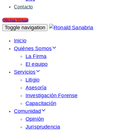
Contacto
Oficina Virtual
Toggle navigation
Inicio
Quiénes Somos
La Firma
El equipo
Servicios
Litigio
Asesoría
Investigación Forense
Capacitación
Comunidad
Opinión
Jurisprudencia