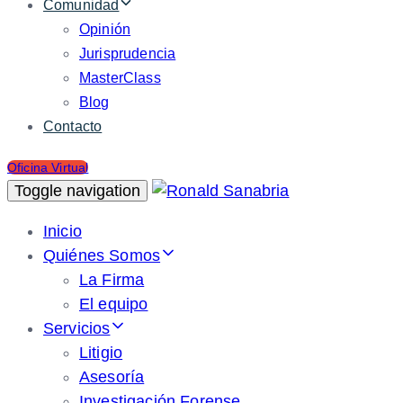
Comunidad
Opinión
Jurisprudencia
MasterClass
Blog
Contacto
Oficina Virtual
Toggle navigation
Inicio
Quiénes Somos
La Firma
El equipo
Servicios
Litigio
Asesoría
Investigación Forense