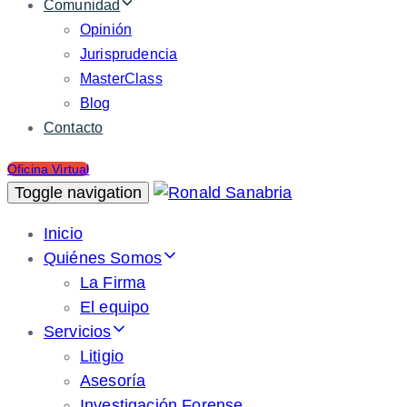
Comunidad
Opinión
Jurisprudencia
MasterClass
Blog
Contacto
Oficina Virtual
Toggle navigation
Inicio
Quiénes Somos
La Firma
El equipo
Servicios
Litigio
Asesoría
Investigación Forense