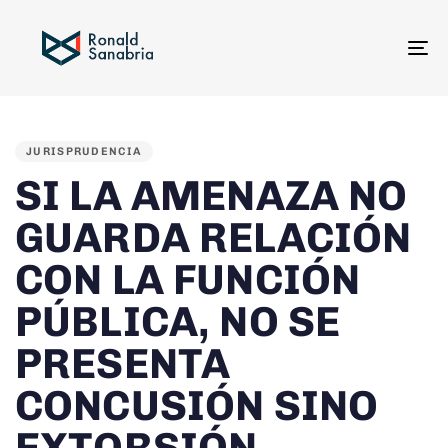
To
na
PUBLISHED
IN:
JURISPRUDENCIA
SI LA AMENAZA NO
GUARDA RELACIÓN
CON LA FUNCIÓN
PÚBLICA, NO SE
PRESENTA
CONCUSIÓN SINO