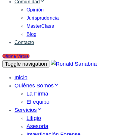
Comunidad
Opinión
Jurisprudencia
MasterClass
Blog
Contacto
Oficina Virtual
Toggle navigation
Inicio
Quiénes Somos
La Firma
El equipo
Servicios
Litigio
Asesoría
Investigación Forense