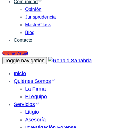
Comunidad
Opinión
Jurisprudencia
MasterClass
Blog
Contacto
Oficina Virtual
Toggle navigation
Inicio
Quiénes Somos
La Firma
El equipo
Servicios
Litigio
Asesoría
Investigación Forense