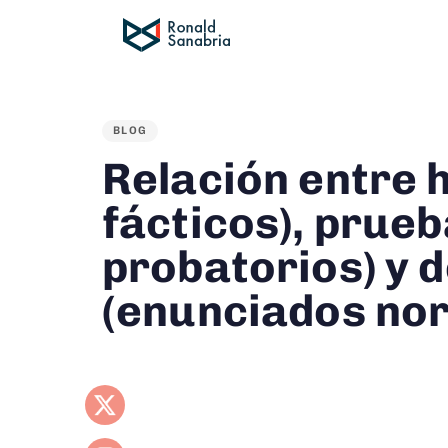
BLOG
PUBLISHED
Relación entre 
IN:
fácticos), prue
probatorios) y 
(enunciados no