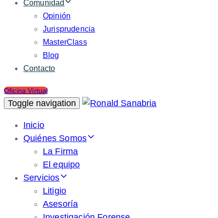
Comunidad
Opinión
Jurisprudencia
MasterClass
Blog
Contacto
Oficina Virtual
Toggle navigation
Inicio
Quiénes Somos
La Firma
El equipo
Servicios
Litigio
Asesoría
Investigación Forense