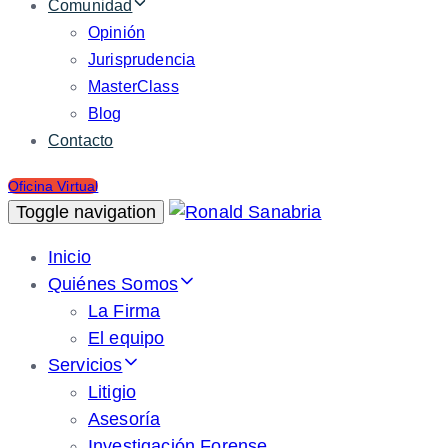
Comunidad
Opinión
Jurisprudencia
MasterClass
Blog
Contacto
Oficina Virtual
Toggle navigation
Inicio
Quiénes Somos
La Firma
El equipo
Servicios
Litigio
Asesoría
Investigación Forense