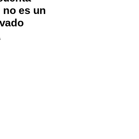
 no es un
rvado
5