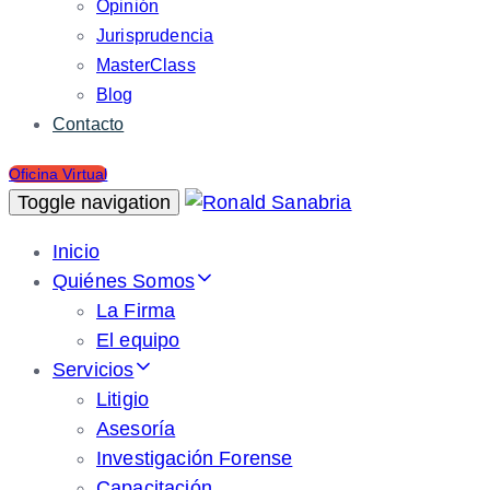
Opinión
Jurisprudencia
MasterClass
Blog
Contacto
Oficina Virtual
Toggle navigation
Inicio
Quiénes Somos
La Firma
El equipo
Servicios
Litigio
Asesoría
Investigación Forense
Capacitación