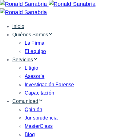
Skip
Skip
links
to
primary
Inicio
navigation
Quiénes Somos
Skip
La Firma
to
El equipo
content
Servicios
Litigio
Asesoría
Investigación Forense
Capacitación
Comunidad
Opinión
Jurisprudencia
MasterClass
Blog