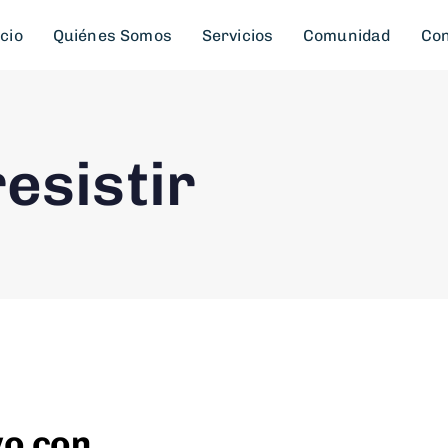
icio
Quiénes Somos
Servicios
Comunidad
Con
esistir
vo con