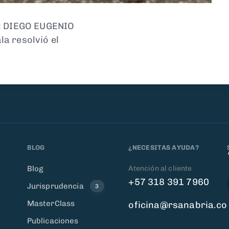
.: DIEGO EUGENIO
a resolvió el
BLOG
¿NECESITAS AYUDA?
Atención al cliente
Blog
+57 318 391 7960
Jurisprudencia
3
MasterClass
oficina@rsanabria.co
Publicaciones