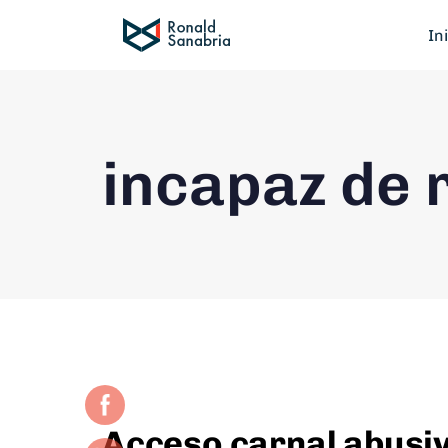
In
incapaz de r
Acceso carnal abusi