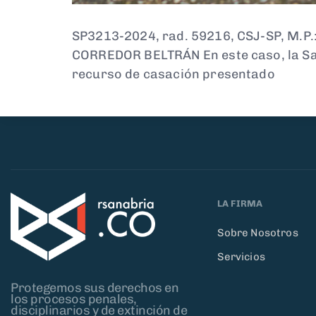
SP3213-2024, rad. 59216, CSJ-SP, M.P
CORREDOR BELTRÁN En este caso, la Sal
recurso de casación presentado
LA FIRMA
Sobre Nosotros
Servicios
Protegemos sus derechos en
los procesos penales,
disciplinarios y de extinción de