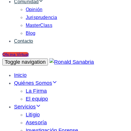
Comunidad
Opinión
Jurisprudencia
MasterClass
Blog
Contacto
Oficina Virtual
Toggle navigation
Inicio
Quiénes Somos
La Firma
El equipo
Servicios
Litigio
Asesoría
Investigación Forense