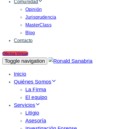
Comunidad
Opinión
Jurisprudencia
MasterClass
Blog
Contacto
Oficina Virtual
Toggle navigation
Inicio
Quiénes Somos
La Firma
El equipo
Servicios
Litigio
Asesoría
Investigación Forense