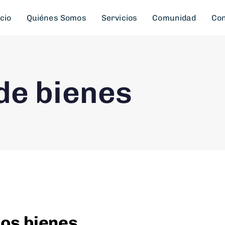
icio
Quiénes Somos
Servicios
Comunidad
Con
de bienes
los bienes