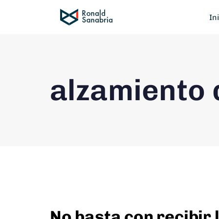
In
alzamiento 
No basta con recibir 