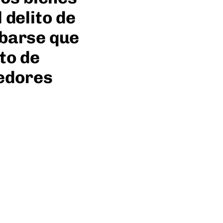
 delito de
obarse que
to de
eedores