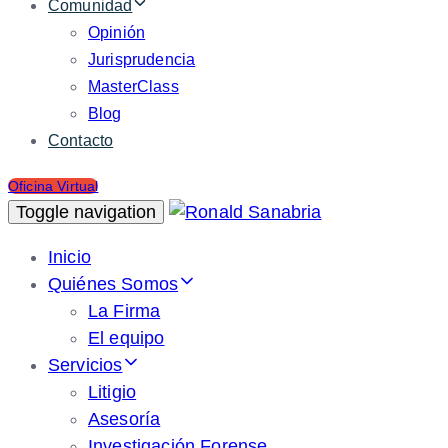
Comunidad
Opinión
Jurisprudencia
MasterClass
Blog
Contacto
Oficina Virtual
Toggle navigation
Inicio
Quiénes Somos
La Firma
El equipo
Servicios
Litigio
Asesoría
Investigación Forense