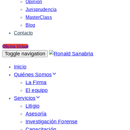
Opinión
Jurisprudencia
MasterClass
Blog
Contacto
Oficina Virtual
Toggle navigation
Inicio
Quiénes Somos
La Firma
El equipo
Servicios
Litigio
Asesoría
Investigación Forense
Capacitación