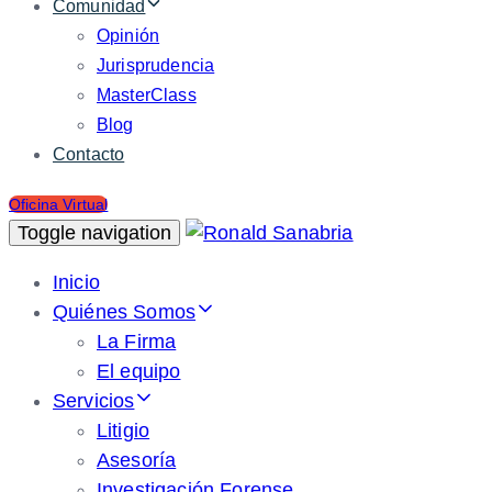
Comunidad
Opinión
Jurisprudencia
MasterClass
Blog
Contacto
Oficina Virtual
Toggle navigation
Inicio
Quiénes Somos
La Firma
El equipo
Servicios
Litigio
Asesoría
Investigación Forense