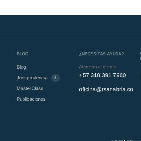
BLOG
¿NECESITAS AYUDA?
Atención al cliente
Blog
+57 318 391 7960
Jurisprudencia
3
MasterClass
oficina@rsanabria.co
Publicaciones