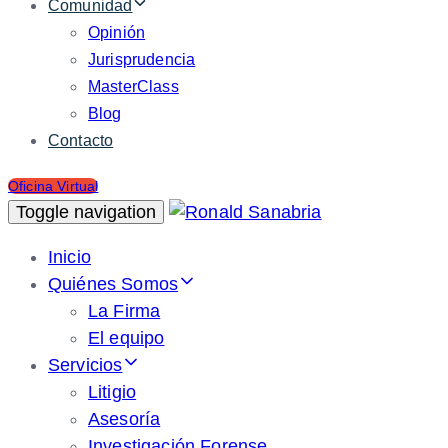
Comunidad
Opinión
Jurisprudencia
MasterClass
Blog
Contacto
Oficina Virtual
Toggle navigation
Inicio
Quiénes Somos
La Firma
El equipo
Servicios
Litigio
Asesoría
Investigación Forense