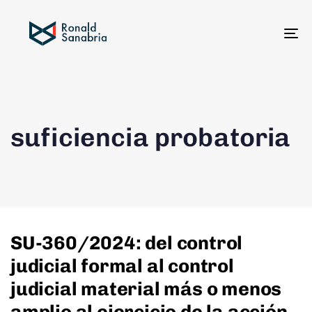
To
na
suficiencia probatoria
SU-360/2024: del control
judicial formal al control
judicial material más o menos
amplio al ejercicio de la acción