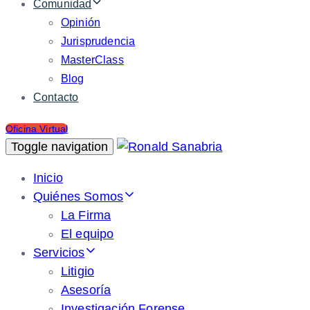
Comunidad
Opinión
Jurisprudencia
MasterClass
Blog
Contacto
Oficina Virtual
Toggle navigation
Inicio
Quiénes Somos
La Firma
El equipo
Servicios
Litigio
Asesoría
Investigación Forense