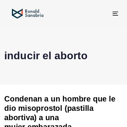
Tog
navi
inducir el aborto
Condenan a un hombre que le
dio misoprostol (pastilla
abortiva) a una
mujer embarazada