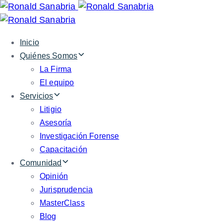
Skip
Skip
links
to
primary
Inicio
navigation
Quiénes Somos
Skip
La Firma
to
El equipo
content
Servicios
Litigio
Asesoría
Investigación Forense
Capacitación
Comunidad
Opinión
Jurisprudencia
MasterClass
Blog